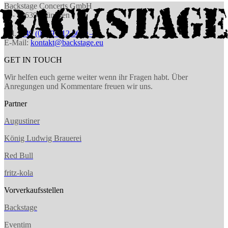
Backstage Concerts GmbH
D - 80639 München
Tel.:
+49 (0) 89 – 12 6610 – 0
E-Mail:
kon­takt@back­stage.eu
GET IN TOUCH
Wir helfen euch gerne weiter wenn ihr Fragen habt. Über
Anregungen und Kommentare freuen wir uns.
Partner
Augustiner
König Ludwig Brauerei
Red Bull
fritz-kola
Vorverkaufsstellen
Backstage
Eventim